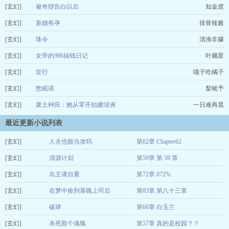
[玄幻]
被奇犽告白以后
知金渡
[玄幻]
新婚有孕
排骨辣酱
[玄幻]
珠令
清渔非朦
[玄幻]
女帝的996搞钱日记
叶藏星
[玄幻]
皆行
喵子吃橘子
[玄幻]
愁眠谣
梨铭予
[玄幻]
废土种田：她从零开始建绿洲
一日难再晨
最近更新小说列表
[玄幻]
人夫也能当攻吗
第62章 Chapter62
[玄幻]
今亦眠
清源计划
第59章 第 59 章
08-07
[玄幻]
露霜惊
岛主请自重
第72章 072%
08-07
[玄幻]
荔枝酒酿丸
在梦中捡到落魄上司后
第83章 第八十三章
08-07
[玄幻]
晗煜夙染
破肆
第66章 白玉兰
08-07
[玄幻]
绾竹睡不着
杀死那个魂魄
第57章 真的是校园？？
08-07