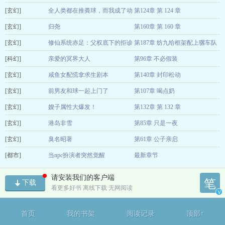
[玄幻]
赞美月神
全人类都在推粪球，而我成了动
第124章 第 124 章
08-07
[玄幻]
物园沟通大师
归尧
第160章 第 160 章
举头三尺有甲方
08-07
[玄幻]
叛逆小女孩
修仙系统赤足：父权底下的拒诊
第187章 纺九给框架配上骡车队
08-07
[科幻]
者
亲爱的冥界大人
第96章 不必假装
魔念念
08-07
[玄幻]
松萝挽不语
咸鱼女配慌拿求生剧本
第140章 封印松动
08-07
[玄幻]
落雨雨
前男友和球一起上门了
第107章 喝点奶
08-07
[玄幻]
千郁金
嫂子属性大爆发！
第132章 第 132 章
08-07
[玄幻]
枕山漱玉
港岛非雪
第85章 只是一夜
08-07
[玄幻]
香油三斤
臭名昭著
第61章 公子亲启
08-07
[都市]
造梦姬
当npc扮演者突然觉醒
最新章节
08-07
扶沂南
09-12
请安装我们的客户端
笔
下载
看更多好书 离线下载 无网阅读
v
首页
我的书架
阅读记录
顶部↑