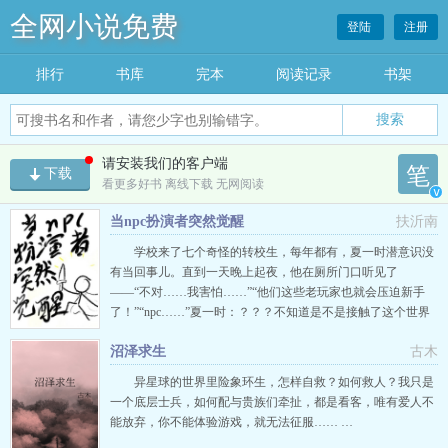
全网小说免费
登陆
注册
排行
书库
完本
阅读记录
书架
搜索
请安装我们的客户端
笔
下载
看更多好书 离线下载 无网阅读
v
当npc扮演者突然觉醒
扶沂南
学校来了七个奇怪的转校生，每年都有，夏一时潜意识没
有当回事儿。直到一天晚上起夜，他在厕所门口听见了
——“不对……我害怕……”“他们这些老玩家也就会压迫新手
了！”“npc……”夏一时：？？？不知道是不是接触了这个世界
的奥秘，他也开始探索，解锁各种人物。万人迷……黑猫……
沼泽求生
古木
大boss…….一堆杂七杂八后，他逃出了这个世界，夏一时一瞬
间苏醒了所有记忆，原来他是无限流中扮演npc这一类的玩
异星球的世界里险象环生，怎样自救？如何救人？我只是
家，只不过他是试…
一个底层士兵，如何配与贵族们牵扯，都是看客，唯有爱人不
能放弃，你不能体验游戏，就无法征服…… …