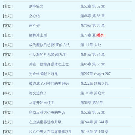
[玄幻]
乘飞舟
刑事简文
第52章 第 52 章
08-07
[玄幻]
普洱不对称
空心结
第66章 第 66 章
08-07
[玄幻]
秦柒萝卜
画不好
第70章 第 70 章
08-07
[玄幻]
七弦春序
撞翻冰山后
第77章 夏
[番外]
08-07
[玄幻]
小斐lyh
成为魔修后想要HE的方法
第111章 去处
08-07
[玄幻]
春十一娘
小反派的片儿警妈[九零]
第84章 第 84 章
08-07
[玄幻]
雪中立鹤
冲喜，他靠身强体壮上位
第65章 第 65 章
08-07
[玄幻]
旭小岩
为金丝雀献上冠冕
第207章 chapter 207
08-07
[玄幻]
南指月
被迫成了邪神们的男妈妈
第222章 终极之战
08-07
[科幻]
咬猫耳朵
论文追疯了
第103章 苏窈木
08-07
[玄幻]
安知啊
从零开始当领主
第56章 第56章
08-07
[玄幻]
柠檬冰牛奶
穿成反派大少爷的狗gb
第52章 第 52 章
08-07
[玄幻]
灼灼青山
在虫族世界逃命升级
第244章 第 244 章
08-07
[玄幻]
探花手mumu
和八个男人在深海潜艇求生
第148章 第 148 章
08-07