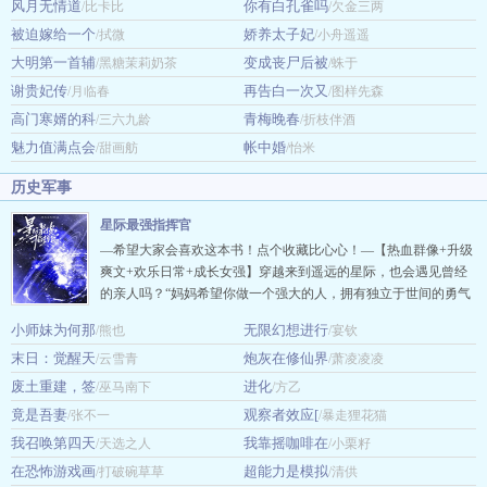
风月无情道
你有白孔雀吗
/比卡比
/欠金三两
澜意本想让男主和自己关在一起结果关错人了，现在他用袖子遮
被迫嫁给一个
娇养太子妃
/拭微
挡着脸，对着郑山辞怒目而视。 面对众人的指责，郑山辞咬
/小舟遥遥
牙：“我娶。” 郑山辞嘴里发苦，这人完全就是一个作精，侯府娇
大明第一首辅
变成丧尸后被
/黑糖茉莉奶茶
/蛛于
养…
谢贵妃传
再告白一次又
/月临春
/图样先森
高门寒婿的科
青梅晚春
/三六九龄
/折枝伴酒
魅力值满点会
帐中婚
/甜画舫
/怡米
历史军事
星际最强指挥官
—希望大家会喜欢这本书！点个收藏比心心！—【热血群像+升级
爽文+欢乐日常+成长女强】穿越来到遥远的星际，也会遇见曾经
的亲人吗？“妈妈希望你做一个强大的人，拥有独立于世间的勇气
和能力。”—本文文案—围棋九段棋手苏水，因为吃错父亲研发的
小师妹为何那
无限幻想进行
/熊也
/宴钦
药物而意外穿越，变成了一名星际孤女。不仅无父无母，还无名
末日：觉醒天
炮灰在修仙界
/云雪青
无姓。苏水看着录取通知书上名字那栏的一个“666”的编号，贫民
/萧凌凌凌
窟出生的孩子不配拥有姓名？捡了几天破烂后，意外发…
废土重建，签
进化
/巫马南下
/方乙
竟是吾妻
观察者效应[
/张不一
/暴走狸花猫
我召唤第四天
我靠摇咖啡在
/天选之人
/小栗籽
在恐怖游戏画
超能力是模拟
/打破碗草草
/清供