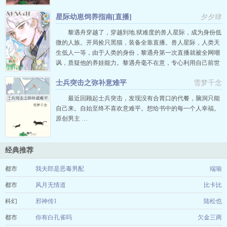
星际幼崽饲养指南[直播]
夕夕肆
黎遇舟穿越了，穿越到地.狱难度的兽人星际，成为身份低
微的人族。开局捡只黑猫，装备全靠直播。兽人星际，人类天
生低人一等，由于人类的身份，黎遇舟第一次直播就被全网嘲
讽，质疑他的养娃能力。黎遇舟毫不在意，专心利用自己前世
的饲养员技能点来养崽，就是不知道为什么，家里的兽崽崽也
士兵突击之弥补意难平
雪梦千念
越来越多。-黎遇舟做饭方式前所未见，网友指责他做饭表面花
里胡哨，实则难吃至极。崽崽们实力捧场，全息共享味觉系统
最近回顾起士兵突击，发现没有合胃口的代餐，脑洞只能
让直播间网友真实体验…
自己来。自始至终不喜欢意难平。想给书中的每一个人幸福。
原创男主 …
经典推荐
都市
我夫郎是恶毒男配
端瑜
都市
风月无情道
比卡比
科幻
邪神传1
陆松也
都市
你有白孔雀吗
欠金三两