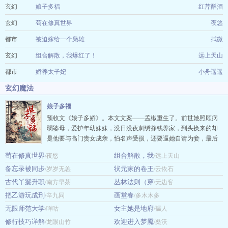
玄幻
娘子多福
红芹酥酒
玄幻
苟在修真世界
夜悠
都市
被迫嫁给一个枭雄
拭微
玄幻
组合解散，我爆红了！
远上天山
都市
娇养太子妃
小舟遥遥
玄幻魔法
娘子多福
预收文《娘子多娇》。本文文案——孟椒重生了。前世她照顾病
弱婆母，爱护年幼妹妹，没日没夜刺绣挣钱养家，到头换来的却
是他要与高门贵女成亲，怕名声受损，还要逼她自请为妾，最后
更是将她送给别人。这次，她决定为自己而活。说她流产生不出
苟在修真世界
组合解散，我
/夜悠
/远上天山
孩子？行，我就给你纳个爱搅事的小妾。想要和高门贵女成双成
备忘录被同步
状元家的卷王
/岁岁无恙
对？那我就在外面大肆宣扬自己的好名声。高门贵女怀孕了？没
/云依石
事，小妾也怀孕了。……眼看时机成熟，前夫与高门贵女各怀鬼
古代丫鬟升职
丛林法则（穿
/南方早茶
/无边客
胎，小…
把乙游玩成刑
画堂春
/辛九同
/多木木多
无限师范大学
女主她是地府
/咩咕
/孺人
修行技巧详解
欢迎进入梦魇
/龙眼山竹
/桑沃