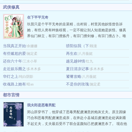
武侠修真
在下平平无奇
玖茴只是个平平无奇的韭菜精，出村前，村里其他妖怪曾告诉
她，有些人类有种族歧视，一定不能让别人知道她是妖怪。修真
界仙门林立，有宗门擅炼丹，有宗门擅剑修，有宗门擅占卜。唯
有玖茴拜的宗门，不仅无人擅御妖兽，其他方面也毫无存在感。
当我真正开始
骄阳似我（下
/余姗姗
/顾漫
玖茴问师父：“我们宗门传承两千年，靠的是什么？”师父神情深
有些尴尬的爱
再生欢
/施定柔
沉，目光悠远：“全靠苟。”狗？本文将于11月20日入V，感谢读者
/八月薇妮
朋友的支持~新文古言《落崖三载后》，正在连载中~ …
还你六十年
越见越钟情
/三水小草
/红九
走近娱乐圈之
夏日清凉记事
/多木木多
/多木木多
华灯之上
饕餮攻略
/纯白阴影
/八月薇妮
收魂路上她有
不是你的玫瑰
/暗an
/施定柔
都市言情
我夫郎是恶毒男配
郑山辞穿书了，他穿成了恶毒男配虞澜意的炮灰丈夫。原主因缘
巧合和恶毒男配虞澜意成亲，在奔赴小县城后虞澜意处处讽刺看
不起丈夫，丈夫最后受不了联合蓝颜知己把虞澜意杀了。 现在他
在宴会上被人抓住和虞澜意同处一室，在大庭广众之下私会，虞