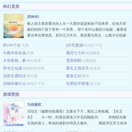
科幻灵异
邪神传1
鲛人前主慕容重光的人生一大爱好就是捡孩子回来养，在他天资
极好的四个孩子里有一个异类 。那个名叫山凰的小姑娘，被慕容
重光养在禁地里。直到几万年后，慕容重光死去，山凰才在机缘
巧合之下离开禁地。“他们每个人都关她，囚她，临死还要送个神
和100个女
[代号鸢]辟
/飞飛
/白色叶子花
位压着她。每个人都怕她成为坏人，那她就去做这天底下最大的
今夜尚有余温
重回七七年
/帘重
坏人好了。” …
/松鼠醉鱼
大哥救我，爹
雪意昭昭
/神仙老虎
/七颗荔枝
穿书之仙途
重生之母仪天
/隔壁的加菲猫
/春未绿
当医生遇到法
秦唐之好
/青竹酒
/晏央
没钱你修什么
在星际开密逃
/神仙不下凡
/吾七画
游戏竞技
为你服软
完结文《偏要你独属我》文案在下方，戳右上角收藏。【全文
完】 大一时，时溪在南淮大学见到顾延州。 和煦阳光撒
在他的身上，将他的身影衬得高大修长。 顾延州五官立体深
邃，轮廓线条颇具冷感，高考时以国际数学竞赛金奖保送名校，