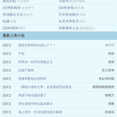
春风归处
与君同
/人生废料
/海盐柠檬挞
成绩常年霸榜第一。 身边很少人知道，时溪跟他有过一段
[女神异闻录
[排球]录取
/盒装空气
情。 她喜欢乖点的男朋友。 顾延州不是。 少年桀骜
/幽灵桑
不羁，凶戾冷傲，性子偏执又霸道，即使在一起了，也从不对她
美强惨白月光
咒术界动物大
/君欺方
/应葵
服软…
松娜
在咒术养育月
/宗阙
/东织
[原神]邪神
坤拳继承人会
/雾和
/蛋黄酱超人
最新入库小说
[玄幻]
漫穿后和死对头成cp了？！
AUVV
[玄幻]
不安
佟晗
[玄幻]
和男友一起苟在诡秘之主
多财
[玄幻]
以疯子视角
芝士斑奇
[玄幻]
恶毒男配他总想辞职
鱼缸旁的猫
[玄幻]
《满级大佬在七零：从连窝端开始养老
嘎嘎鸭嘎嘎嘎鸭
[玄幻]
和孩子爸先婚后爱了
狸狸力
[玄幻]
求生游戏中的位面农家乐
燕啄
[玄幻]
海上求生：生活玩家但战力爆表
饮朝花