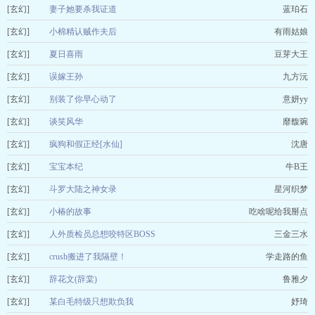
[玄幻]
妻子她要杀我证道
蓝珀石
[玄幻]
小棉精认贼作夫后
有雨姑娘
[玄幻]
夏日喜雨
豆芽大王
[玄幻]
误嫁王孙
九方沅
[玄幻]
别装了你早心动了
意妍yy
[玄幻]
谈笑风华
靡馥琬
[玄幻]
疯狗和假正经[水仙]
沈唐
[玄幻]
宝宝本纪
牛B王
[玄幻]
斗罗大陆之神女录
星河织梦
[玄幻]
小椿的故事
吃啥呢给我掰点
[玄幻]
人外质检员总想咬特区BOSS
三金三水
[玄幻]
crush搬进了我隔壁！
学走路的鱼
[玄幻]
辞花文(辞棠)
鲁雅夕
[玄幻]
某白毛特级只想欺负我
妤琦