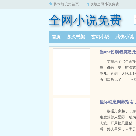
将本站设为首页
收藏全网小说免费
全网小说免费
首页
永久书架
玄幻小说
武侠小说
阅读记录
当npc扮演者突然
学校来了七个奇
每年都有，夏一时潜
事儿。直到一天晚上
所门口听见了——“不
怕……”“他们这些老
迫新手了！”“npc……
时：？？？不知道是
星际幼崽饲养指南[
个世界的奥秘，他也
播]
锁各种人物。万人迷
黎遇舟穿越了，穿
大boss…….一堆杂七
难度的兽人星际，成
逃出了这个世界，夏
人族。开局捡只黑猫
醒了所有记忆，原来
播。兽人星际，人类
扮演npc这一类的玩家
等，由于人类的身份