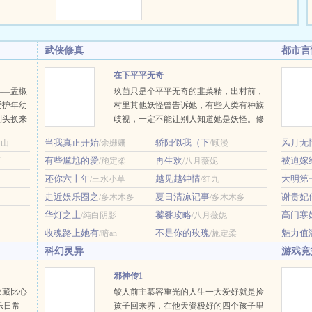
，质疑他的养
在意，专心利
技能点来养
武侠修真
都市言
么，家里的兽
遇舟做饭方
在下平平无奇
责他做饭表面
——孟椒
玖茴只是个平平无奇的韭菜精，出村前，
至极。崽崽们
爱护年幼
村里其他妖怪曾告诉她，有些人类有种族
味觉系统让直
到头换来
歧视，一定不能让别人知道她是妖怪。修
名声受
真界仙门林立，有宗门擅炼丹，有宗门擅
当我真正开始
骄阳似我（下
风月无
天山
/余姗姗
/顾漫
是将她送
剑修，有宗门擅占卜。唯有玖茴拜的宗
有些尴尬的爱
再生欢
被迫嫁
活。说她
石
/施定柔
门，不仅无人擅御妖兽，其他方面也毫无
/八月薇妮
纳个爱搅
存在感。玖茴问师父：“我们宗门传承两
还你六十年
越见越钟情
大明第
客
/三水小草
/红九
成对？那
千年，靠的是什么？”师父神情深沉，目
走近娱乐圈之
夏日清凉记事
谢贵妃
/多木木多
/多木木多
声。高门
光悠远：“全靠苟。”狗？本文将于11月20
华灯之上
饕餮攻略
高门寒
/纯白阴影
/八月薇妮
了。……
日入V，感谢读者朋友的支持~新文古言
各怀鬼
《落崖三载后》，正在连载中~ …
收魂路上她有
不是你的玫瑰
魅力值
/暗an
/施定柔
科幻灵异
游戏竞
邪神传1
收藏比心
鲛人前主慕容重光的人生一大爱好就是捡
乐日常
孩子回来养，在他天资极好的四个孩子里