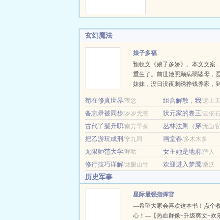
是试…
次直播就被全网嘲讽
娃能力。黎遇舟毫不
用自己前世的饲养员
玄幻魔法
崽，就是不知道为什
崽崽也越来越多。-黎
娘子多福
式前所未见，网友指
预收文《娘子多娇》。本文文案
花里胡哨，实则难吃
重生了。前世她照顾病弱婆母，
实力捧场，全息共享
妹妹，没日没夜刺绣挣钱养家，
播间网友真实体验…
的却是他要与高门贵女成亲，怕
苟在修真世界
组合解散，我
/夜悠
/远上
损，还要逼她自请为妾，最后更
备忘录被同步
状元家的卷王
/岁岁无恙
给别人。这次，她决定为自己而
/云依
流产生不出孩子？行，我就给你
古代丫鬟升职
丛林法则（穿
/南方早茶
/无边
事的小妾。想要和高门贵女成双
把乙游玩成刑
画堂春
/辛九同
/多木木多
我就在外面大肆宣扬自己的好名
无限师范大学
女主她是地府
/咩咕
/孺人
贵女怀孕了？没事，小妾也怀孕
眼看时机成熟，前夫与高门贵女
修行技巧详解
欢迎进入梦魇
/龙眼山竹
/桑沃
胎，小…
历史军事
星际最强指挥官
—希望大家会喜欢这本书！点个
心！—【热血群像+升级爽文+欢