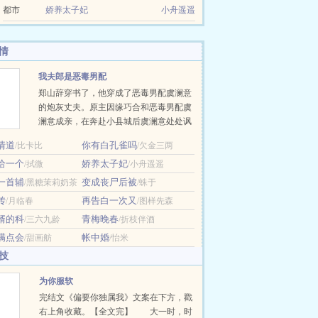
都市
娇养太子妃
小舟遥遥
情
我夫郎是恶毒男配
郑山辞穿书了，他穿成了恶毒男配虞澜意
的炮灰丈夫。原主因缘巧合和恶毒男配虞
澜意成亲，在奔赴小县城后虞澜意处处讽
刺看不起丈夫，丈夫最后受不了联合蓝颜
情道
你有白孔雀吗
/比卡比
/欠金三两
知己把虞澜意杀了。 现在他在宴会上被人
给一个
娇养太子妃
/拭微
抓住和虞澜意同处一室，在大庭广众之下
/小舟遥遥
私会，虞澜意本想让男主和自己关在一起
一首辅
变成丧尸后被
/黑糖茉莉奶茶
/蛛于
结果关错人了，现在他用袖子遮挡着脸，
传
再告白一次又
/月临春
/图样先森
对着郑山辞怒目而视。 面对众人的指责，
婿的科
青梅晚春
/三六九龄
/折枝伴酒
郑山辞咬牙：“我娶。” 郑山辞嘴里发苦，
这人完全就是一个作精，侯府娇养…
满点会
帐中婚
/甜画舫
/怡米
技
为你服软
完结文《偏要你独属我》文案在下方，戳
右上角收藏。【全文完】 大一时，时