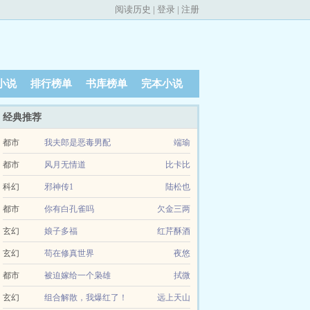
阅读历史
|
登录
|
注册
小说
排行榜单
书库榜单
完本小说
经典推荐
都市
我夫郎是恶毒男配
端瑜
都市
风月无情道
比卡比
科幻
邪神传1
陆松也
都市
你有白孔雀吗
欠金三两
玄幻
娘子多福
红芹酥酒
玄幻
苟在修真世界
夜悠
都市
被迫嫁给一个枭雄
拭微
玄幻
组合解散，我爆红了！
远上天山