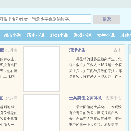
搜索
都市小说
历史小说
科幻小说
游戏小说
女生小说
其他
觉醒
扶沂南
沼泽求生
古木
怪的转校生，
异星球的世界里险象环生，怎
意识没有当回
样自救？如何救人？我只是一个底
起夜，他在厕
层士兵，如何配与贵族们牵扯，都
对……我害
是看客，唯有爱人不能放弃，你不
玩家也就会压
能体验游戏，就无法征服…… …
”夏一
不是接触了这
直
夕夕肆
士兵突击之弥补意
雪梦千念
开始探索，解
难平
……黑猫……
越到地.狱
最近回顾起士兵突击，发现没
杂八后，他
为身份低微的
有合胃口的代餐，脑洞只能自己
一时一瞬间苏
，装备全靠直
来。自始至终不喜欢意难平。想给
他是无限流中
天生低人一
书中的每一个人幸福。原创男主
，只不过他
，黎遇舟第一
…